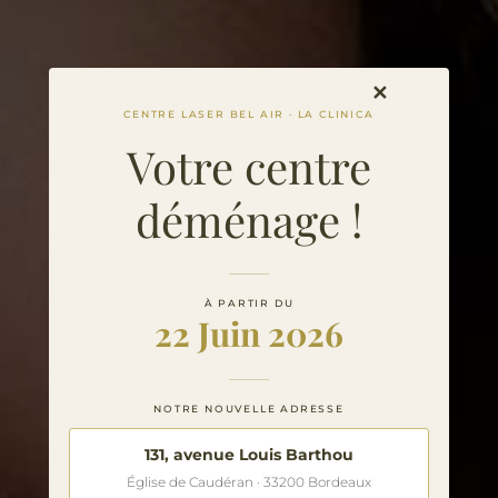
✕
CENTRE LASER BEL AIR · LA CLINICA
Votre centre
déménage !
À PARTIR DU
22 Juin 2026
NOTRE NOUVELLE ADRESSE
131, avenue Louis Barthou
Église de Caudéran · 33200 Bordeaux