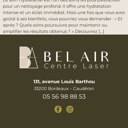
pour un nettoyage profond. Il offre une hydratation
intense et un éclat immédiat. Mais une fois que vous avez
goûté à ses bienfaits, vous pourriez vous demander : « Et
après ? Quels soins poursuivre pour maintenir ou
amplifier les résultats obtenus ? » Découvrez […]
131, avenue Louis Barthou
33200 Bordeaux – Caudéran
05 56 98 88 53