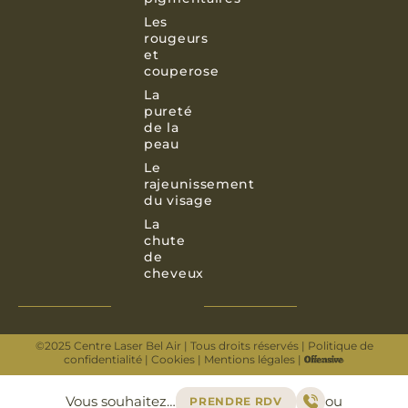
Les
rougeurs
et
couperose
La
pureté
de la
peau
Le
rajeunissement
du visage
La
chute
de
cheveux
©2025 Centre Laser Bel Air | Tous droits réservés |
Politique de
confidentialité
|
Cookies
|
Mentions légales
|
Vous souhaitez…
ou
PRENDRE RDV