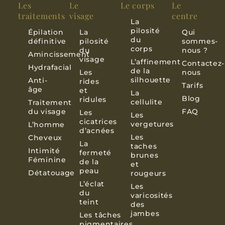
Les
Le
Le corps
Le
traitements
visage
centre
La
pilosité
Épilation
La
Qui
du
définitive
pilosité
sommes-
corps
du
nous ?
Amincissement
visage
L’affinement
Contactez-
Hydrafacial
de la
Les
nous
silhouette
Anti-
rides
Tarifs
âge
et
La
Blog
ridules
cellulite
Traitement
du visage
FAQ
Les
Les
cicatrices
vergetures
L’homme
d’acnées
Les
Cheveux
La
taches
Intimité
fermeté
brunes
Féminine
de la
et
peau
Détatouage
rougeurs
L’éclat
Les
du
varicosités
teint
des
jambes
Les tâches
pigmentaires