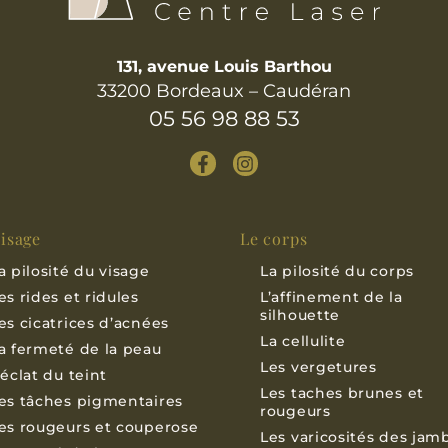
131, avenue Louis Barthou
33200 Bordeaux – Caudéran
05 56 98 88 53
visage
Le corps
a pilosité du visage
La pilosité du corps
es rides et ridules
L’affinement de la
silhouette
es cicatrices d’acnées
La cellulite
a fermeté de la peau
Les vergetures
’éclat du teint
Les taches brunes et
es tâches pigmentaires
rougeurs
es rougeurs et couperose
Les varicosités des jam